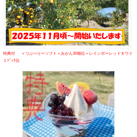
特典付 ＋つぶべりーソフト＋みかん30個位＋レインボーレッドキウイ
１ﾊﾟｯｸ位